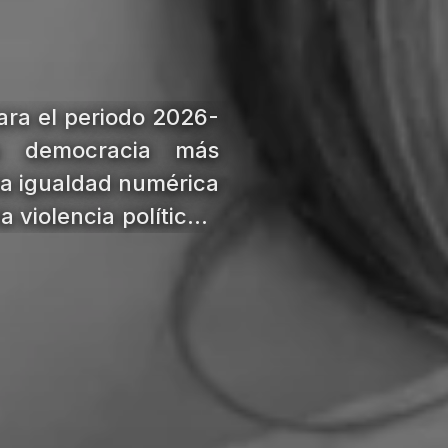
ara el periodo 2026-
a democracia más
 la igualdad numérica
 violencia política y