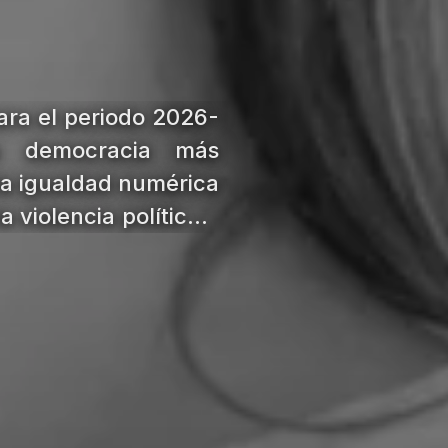
ara el periodo 2026-
a democracia más
 la igualdad numérica
 violencia política y