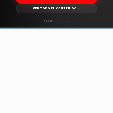
VER TODO EL CONTENIDO
01
/
01
HISTORIAS DESTACADAS
DESLIZA PARA EXPLORAR →
ACTUALIDAD
ÚLTIMAS NOVEDADES
Columnas de opinión, cartas al director y
noticias.