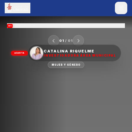
01
01
/
01
CATALINA RIQUELME
CARTA
INVESTIGADORA ÁREA MUNICIPAL
MUJER Y GÉNERO