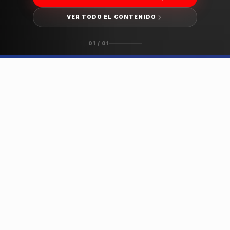
VER TODO EL CONTENIDO
01
/
01
HISTORIAS DESTACADAS
DESLIZA PARA EXPLORAR →
ACTUALIDAD
ÚLTIMAS NOVEDADES
Columnas de opinión, cartas al director y
noticias.