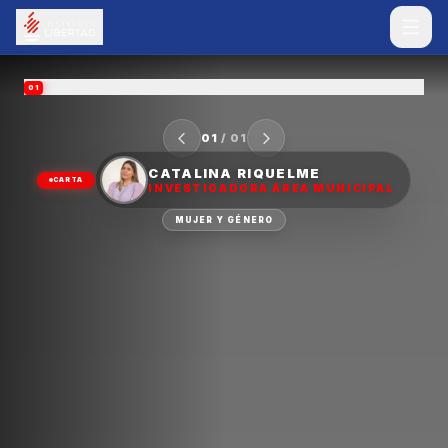
01
01
/
01
CATALINA RIQUELME
CARTA
INVESTIGADORA ÁREA MUNICIPAL
MUJER Y GÉNERO