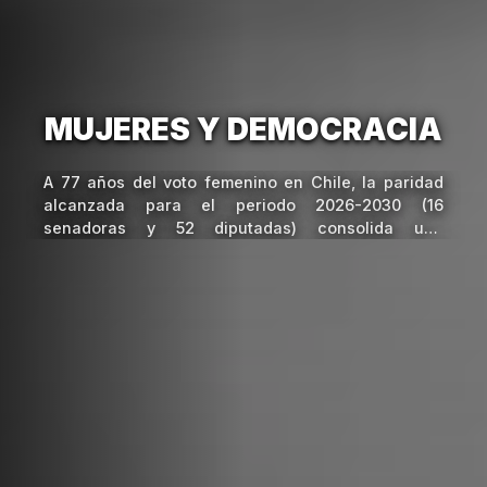
MUJERES Y DEMOCRACIA
A 77 años del voto femenino en Chile, la paridad
alcanzada para el periodo 2026-2030 (16
senadoras y 52 diputadas) consolida una
democracia más representativa. Sin embargo, el
desafío actual es transitar de la igualdad numérica
a la inclusión sustantiva mediante capacitaciones,
combate a la violencia política y acceso a roles
estratégicos.