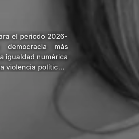
ara el periodo 2026-
a democracia más
 la igualdad numérica
 violencia política y