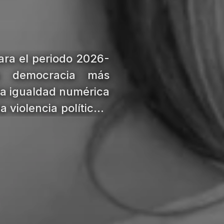
ara el periodo 2026-
a democracia más
 la igualdad numérica
 violencia política y